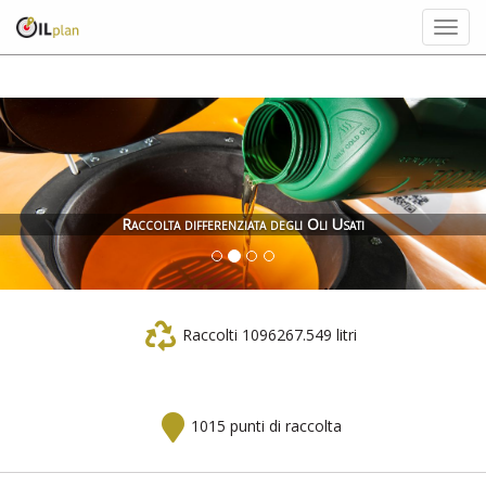
Togg
navig
Raccolta differenziata degli Oli Usati
Raccolti 1096267.549 litri
1015 punti di raccolta