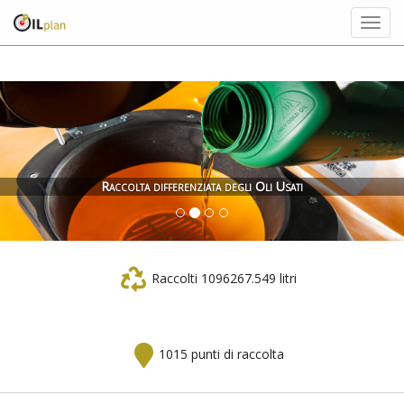
Togg
navig
Raccolta differenziata degli Oli Usati
Raccolti 1096267.549 litri
1015 punti di raccolta